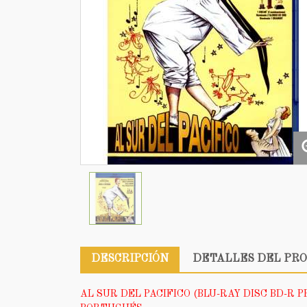
DESCRIPCIÓN
DETALLES DEL PR
AL SUR DEL PACIFICO (BLU-RAY DISC BD-R P