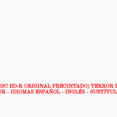
DISC BD-R ORIGINAL PRECINTADO) TERROR
- IDIOMAS ESPAÑOL - INGLÉS - SUBTÍTULO