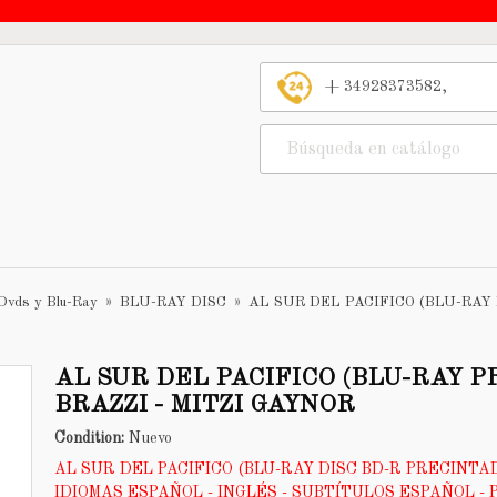
+ 34928373582,
Dvds y Blu-Ray
BLU-RAY DISC
AL SUR DEL PACIFICO (BLU-RAY
AL SUR DEL PACIFICO (BLU-RAY 
BRAZZI - MITZI GAYNOR
Condition:
Nuevo
AL SUR DEL PACIFICO (BLU-RAY DISC BD-R PRECINTAD
IDIOMAS ESPAÑOL - INGLÉS - SUBTÍTULOS ESPAÑOL -