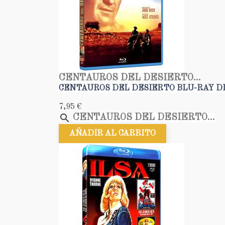
CENTAUROS DEL DESIERTO...
CENTAUROS DEL DESIERTO BLU-RAY DI
7,95 €
search
CENTAUROS DEL DESIERTO...
AÑADIR AL CARRITO