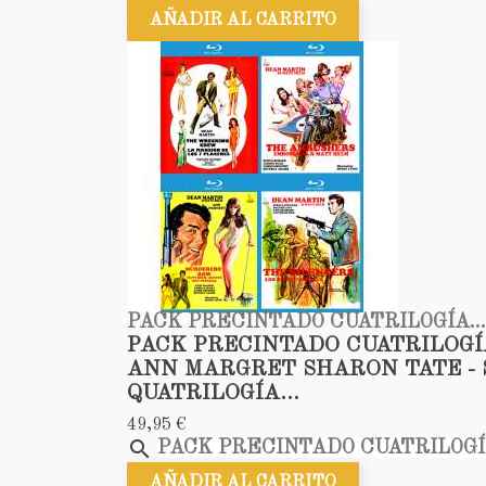
AÑADIR AL CARRITO
PACK PRECINTADO CUATRILOGÍA...
PACK PRECINTADO CUATRILOGÍ
ANN MARGRET SHARON TATE - S
QUATRILOGÍA...
49,95 €
search
PACK PRECINTADO CUATRILOGÍA
AÑADIR AL CARRITO