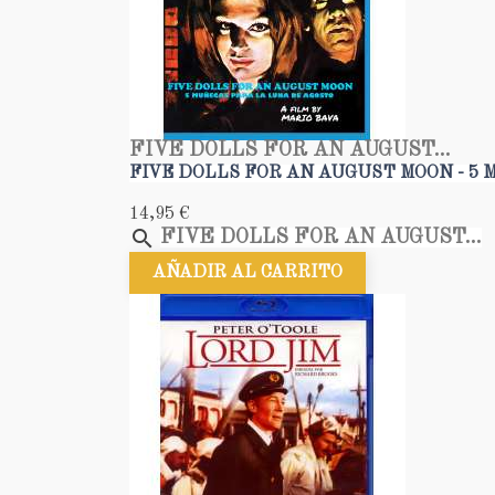
FIVE DOLLS FOR AN AUGUST...
FIVE DOLLS FOR AN AUGUST MOON - 5 
14,95 €
search
FIVE DOLLS FOR AN AUGUST...
AÑADIR AL CARRITO