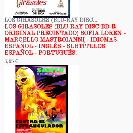
LOS GIRASOLES (BLU-RAY DISC...
LOS GIRASOLES (BLU-RAY DISC BD-R
ORIGINAL PRECINTADO) SOFIA LOREN -
MARCELLO MASTROIANNI - IDIOMAS
ESPAÑOL - INGLÉS - SUBTÍTULOS
ESPAÑOL - PORTUGUÉS.
5,95 €