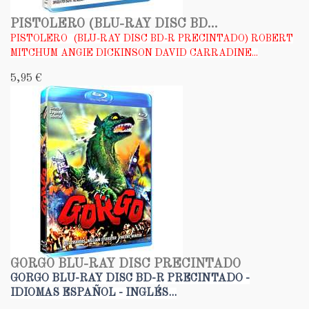
PISTOLERO (BLU-RAY DISC BD...
PISTOLERO (BLU-RAY DISC BD-R PRECINTADO) ROBERT
MITCHUM ANGIE DICKINSON DAVID CARRADINE...
5,95 €
GORGO BLU-RAY DISC PRECINTADO
GORGO BLU-RAY DISC BD-R PRECINTADO -
IDIOMAS ESPAÑOL - INGLÉS...