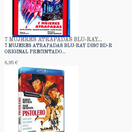
7 MUJERES ATRAPADAS BLU-RAY...
7 MUJERES ATRAPADAS BLU-RAY DISC BD-R
ORIGINAL PRECINTADO...
6,95 €