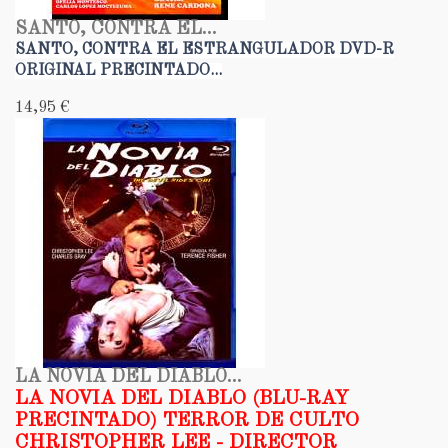
SANTO, CONTRA EL...
SANTO, CONTRA EL ESTRANGULADOR DVD-R
ORIGINAL PRECINTADO...
14,95 €
LA NOVIA DEL DIABLO...
LA NOVIA DEL DIABLO (BLU-RAY
PRECINTADO) TERROR DE CULTO
CHRISTOPHER LEE - DIRECTOR