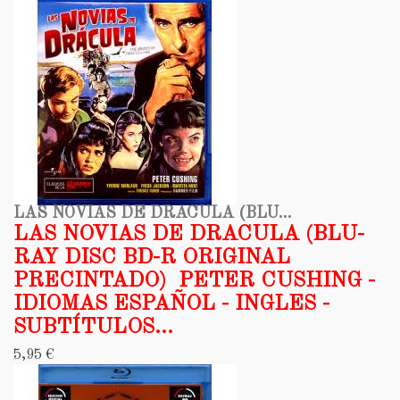
LAS NOVIAS DE DRACULA (BLU...
LAS NOVIAS DE DRACULA (BLU-
RAY DISC BD-R ORIGINAL
PRECINTADO) PETER CUSHING -
IDIOMAS ESPAÑOL - INGLES -
SUBTÍTULOS...
5,95 €