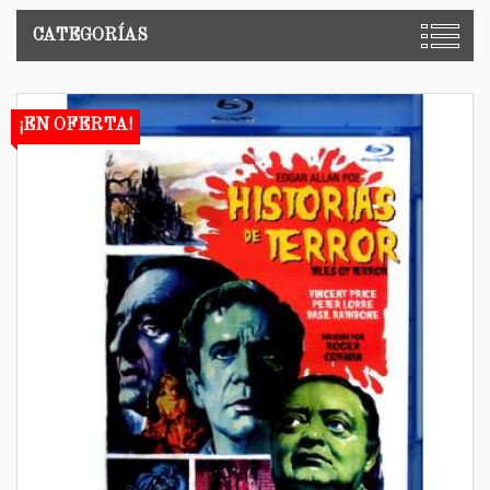
CATEGORÍAS
¡EN OFERTA!