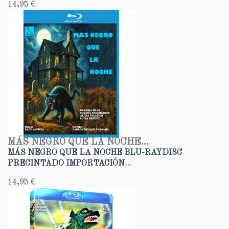
14,95 €
MÁS NEGRO QUE LA NOCHE...
MÁS NEGRO QUE LA NOCHE BLU-RAYDISC
PRECINTADO IMPORTACIÓN...
14,95 €