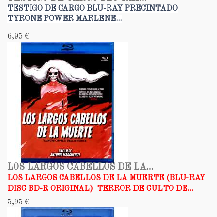
TESTIGO DE CARGO BLU-RAY PRECINTADO
TYRONE POWER MARLENE...
6,95 €
LOS LARGOS CABELLOS DE LA...
LOS LARGOS CABELLOS DE LA MUERTE (BLU-RAY
DISC BD-R ORIGINAL) TERROR DE CULTO DE...
5,95 €