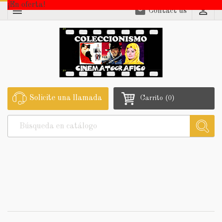
¡En oferta!
¡En oferta!
¡En oferta!
¡En oferta!
¡En oferta!
¡En oferta!
¡En oferta!
¡En oferta!
¡En oferta!
¡En oferta!
¡En oferta!
¡En oferta!
¡En oferta!
¡En oferta!
¡En oferta!
¡En oferta!
¡En oferta!
¡En oferta!
¡En oferta!
¡En oferta!
¡En oferta!
¡En oferta!
¡En oferta!
¡En oferta!
¡En oferta!
¡En oferta!
¡En oferta!
¡En oferta!
¡En oferta!
¡En oferta!
¡En oferta!
¡En oferta!
¡En oferta!
¡En oferta!
¡En oferta!
¡En oferta!
¡En oferta!
¡En oferta!
¡En oferta!
¡En oferta!
¡En oferta!
¡En oferta!
¡En oferta!
¡En oferta!
¡En oferta!
¡En oferta!
¡En oferta!
¡En oferta!
¡En oferta!
¡En oferta!
¡En oferta!
¡En oferta!
¡En oferta!
¡En oferta!
¡En oferta!
¡En oferta!
¡En oferta!
¡En oferta!
¡En oferta!
¡En oferta!
¡En oferta!
¡Disponible sólo en Internet!
¡Disponible sólo en Internet!
¡Disponible sólo en Internet!
menu
email
person_outline
Contact us
Solicite una llamada
Carrito
(0)