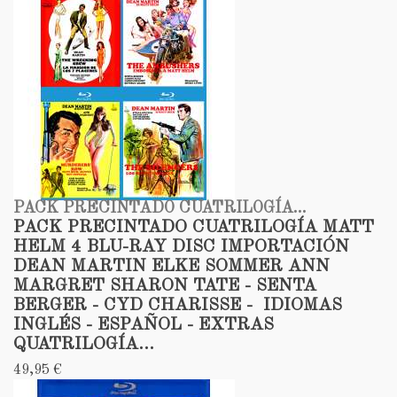
PACK PRECINTADO CUATRILOGÍA...
PACK PRECINTADO CUATRILOGÍA MATT
HELM 4 BLU-RAY DISC IMPORTACIÓN
DEAN MARTIN ELKE SOMMER ANN
MARGRET SHARON TATE - SENTA
BERGER - CYD CHARISSE - IDIOMAS
INGLÉS - ESPAÑOL - EXTRAS
QUATRILOGÍA...
49,95 €