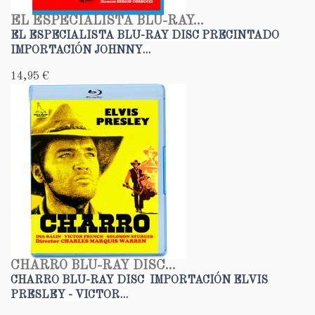
EL ESPECIALISTA BLU-RAY...
EL ESPECIALISTA BLU-RAY DISC PRECINTADO
IMPORTACIÓN JOHNNY...
14,95 €
CHARRO BLU-RAY DISC...
CHARRO BLU-RAY DISC IMPORTACIÓN ELVIS
PRESLEY - VICTOR...