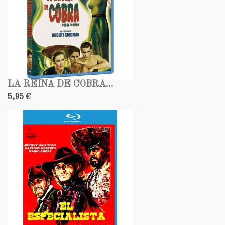
LA REINA DE COBRA...
5,95 €