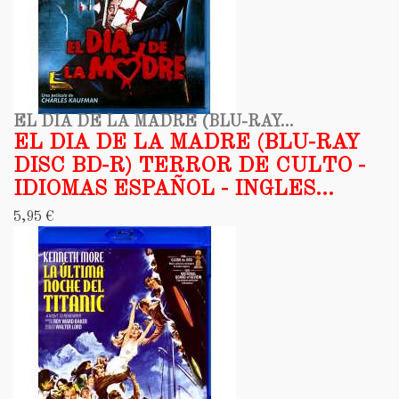
EL DIA DE LA MADRE (BLU-RAY...
EL DIA DE LA MADRE (BLU-RAY
DISC BD-R) TERROR DE CULTO -
IDIOMAS ESPAÑOL - INGLES...
5,95 €